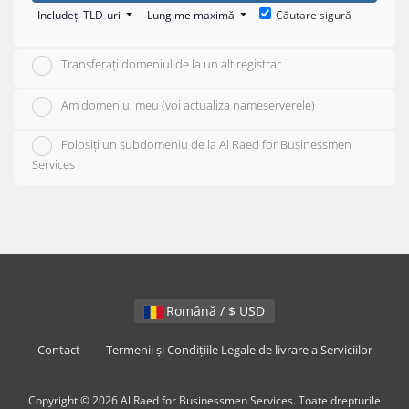
Includeți TLD-uri
Lungime maximă
Căutare sigură
Transferați domeniul de la un alt registrar
Am domeniul meu (voi actualiza nameserverele)
Folosiți un subdomeniu de la Al Raed for Businessmen
Services
Română / $ USD
Contact
Termenii și Condițiile Legale de livrare a Serviciilor
Copyright © 2026 Al Raed for Businessmen Services. Toate drepturile