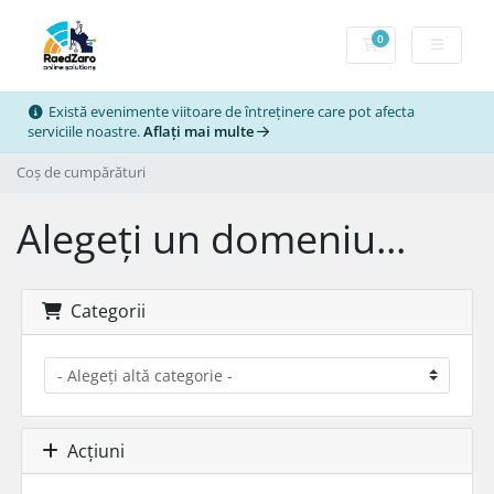
0
Coș de cumpărătu
Există evenimente viitoare de întreținere care pot afecta
serviciile noastre.
Aflați mai multe
Coș de cumpărături
Alegeți un domeniu...
Categorii
Acțiuni