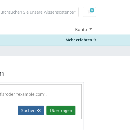
0
Mein Warenkorb
Konto
Mehr erfahren
n
Suchen
Übertragen